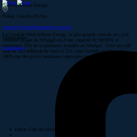
Dakar, Cap-des-Biches
contact@westafricanenergy-sa.com
La Centrale West African Energy, la plus grande centrale en cycle
Suivez-nous:
combiné au gaz du Sénégal est d’une capacité de 366MW et
représente 25% de la puissance installée au Sénégal. Avec un coût
Facebook-f
total de 283 milliards de francs CFA, cette centrale est financée à
100% par des privés nationaux regroupés en un consortium.
Dakar, Cap-des-Biches
XXXXXXXXXX