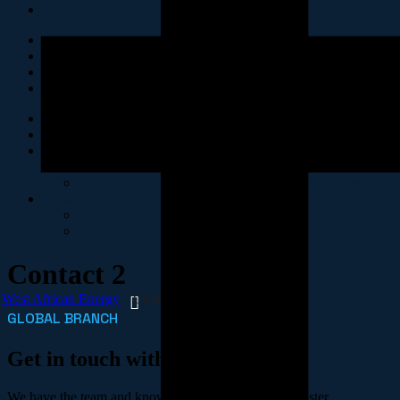
contact@westafricanenergy-sa.com
Accueil
Présentation
Politiques RSE & HSE
Politique RSE
Politique HSE (Hygiène, Sécurité et Environnement)
Actualités
Phototèque
Vidéothèque
Contact 2
West African Energy
Contact 2
GLOBAL BRANCH
Get in touch with our team
We have the team and know-how to help scale 10x faster.