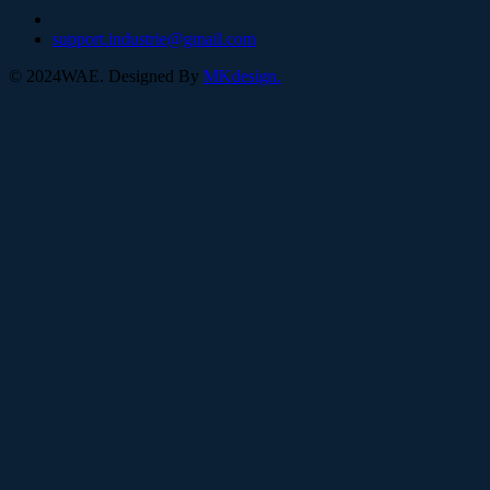
support.industrie@gmail.com
©
2024
WAE. Designed By
MKdesign.