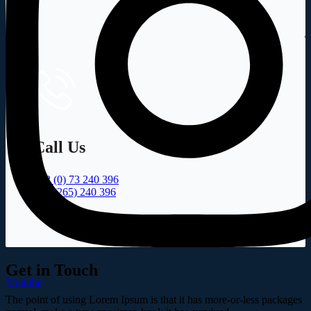
Call Us
+32 (0) 73 240 396
+09 (265) 240 396
Get in Touch
Youtube
The point of using Lorem Ipsum is that it has more-or-less packages