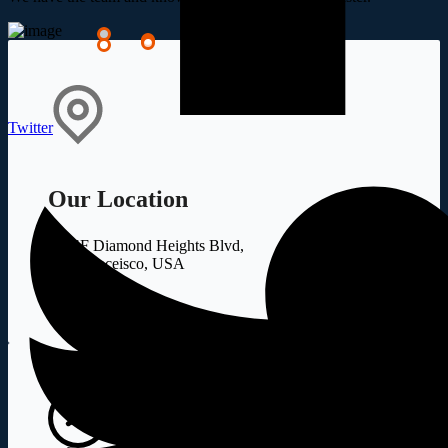
Twitter
Our Location
5214F Diamond Heights Blvd,
San Franceisco, USA