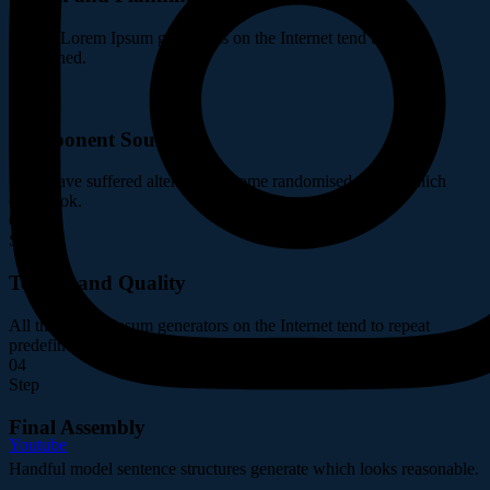
All the Lorem Ipsum generators on the Internet tend to repeat
predefined.
02
Step
Component Sourcing
Ority have suffered alteration in some randomised words which
don't look.
03
Step
Testing and Quality
All the Lorem Ipsum generators on the Internet tend to repeat
predefined.
04
Step
Final Assembly
Youtube
Handful model sentence structures generate which looks reasonable.