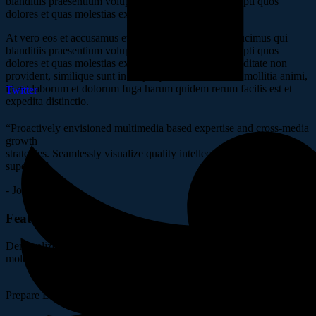
blanditiis praesentium voluptatum deleniti atque corrupti quos
dolores et quas molestias excepturi.
At vero eos et accusamus et iusto odio dignissimos ducimus qui
blanditiis praesentium voluptatum deleniti atque corrupti quos
dolores et quas molestias excepturi sint occaecati cupiditate non
provident, similique sunt in culpa qui officia deserunt mollitia animi,
id est laborum et dolorum fuga harum quidem rerum facilis est et
Twitter
expedita distinctio.
“Proactively envisioned multimedia based expertise and cross-media
growth
strategies. Seamlessly visualize quality intellectual capital without
superior.”
- John Henry
Features of Project
Demoralized voluptatum deleniti atque corrupti dolores quas
molestias excepturi sint occaecati.
Prepare Documentation