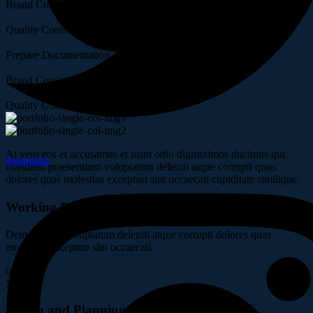
Brand Consistency
Quality Control System
Prepare Documentation
Brand Consistency
Quality Control System
At vero eos et accusamus et iusto odio dignissimos ducimus qui
Instagram
blanditiis praesentium voluptatum deleniti atque corrupti quos
dolores quas molestias excepturi sint occaecati cupiditate similique.
Working Process
Demoralized voluptatum deleniti atque corrupti dolores quas
molestias excepturi sint occaecati.
01
Step
Design and Planning