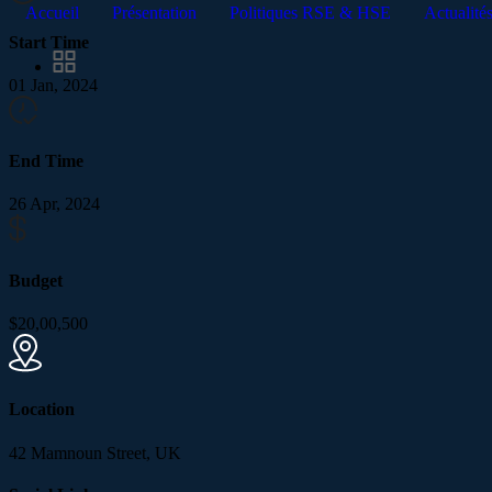
Accueil
Présentation
Politiques RSE & HSE
Actualité
Start Time
01 Jan, 2024
End Time
26 Apr, 2024
Budget
$20,00,500
Location
42 Mamnoun Street, UK