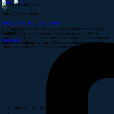
Dakar, Cap-des-Biches
contact@westafricanenergy-sa.com
La Centrale West African Energy, la plus grande centrale en cycle
Suivez-nous:
combiné au gaz du Sénégal est d’une capacité de 366MW et
représente 25% de la puissance installée au Sénégal. Avec un coût
Facebook-f
total de 283 milliards de francs CFA, cette centrale est financée à
100% par des privés nationaux regroupés en un consortium.
Dakar, Cap-des-Biches
XXXXXXXXXX