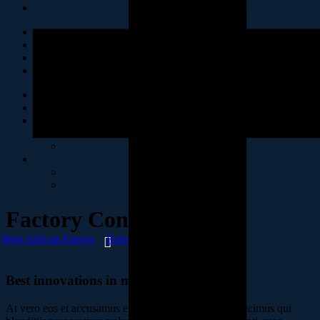
contact@westafricanenergy-sa.com
Accueil
Présentation
Politiques RSE & HSE
Politique RSE
Politique HSE (Hygiène, Sécurité et Environnement)
Actualités
Phototèque
Vidéothèque
Factory Conveyors
West African Energy
Robotic
Factory Conveyors
Best innovations in metallurgy
At vero eos et accusamus et iusto odio dignissimos ducimus qui