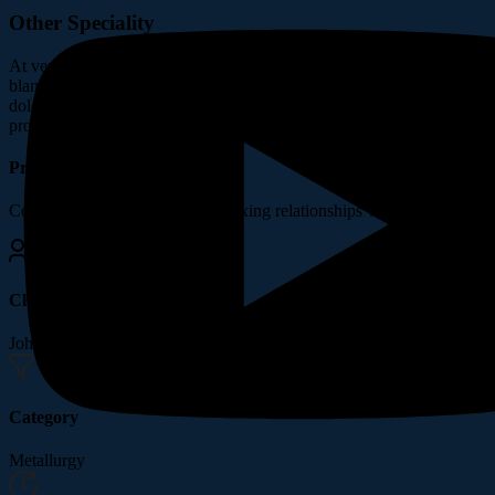
Other Speciality
At vero eos et accusamus et iusto odio dignissimos ducimus qui
blanditiis praesentium voluptatum deleniti atque corrupti quos
dolores et quas molestias excepturi sint occaecati cupiditate non
provident, similique sunt in culpa qui officia deserunt mollitia animi.
Project Information
Completely synergize resource taxing relationships via premier.
Client Name
John Henry
Category
Metallurgy