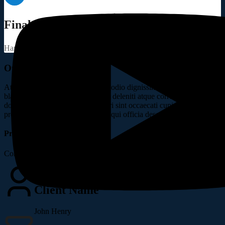
Final Assembly
Handful model sentence structures generate which looks reasonable.
Other Speciality
At vero eos et accusamus et iusto odio dignissimos ducimus qui
blanditiis praesentium voluptatum deleniti atque corrupti quos
dolores et quas molestias excepturi sint occaecati cupiditate non
provident, similique sunt in culpa qui officia deserunt mollitia animi.
Project Information
Completely synergize resource taxing relationships via premier.
Client Name
John Henry