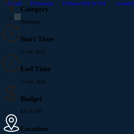
Accueil
Présentation
Politiques RSE & HSE
Actualité
Category
Metallurgy
Start Time
01 Jan, 2024
End Time
26 Apr, 2024
Budget
$20,00,500
Location