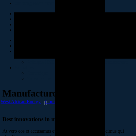
contact@westafricanenergy-sa.com
Accueil
Présentation
Politiques RSE & HSE
Politique RSE
Politique HSE (Hygiène, Sécurité et Environnement)
Actualités
Phototèque
Vidéothèque
Manufacture
West African Energy
Company
Manufacture
Best innovations in metallurgy
At vero eos et accusamus et iusto odio dignissimos ducimus qui