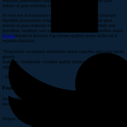
blanditiis praesentium voluptatum deleniti atque corrupti quos
dolores et quas molestias excepturi.
At vero eos et accusamus et iusto odio dignissimos ducimus qui
blanditiis praesentium voluptatum deleniti atque corrupti quos
dolores et quas molestias excepturi sint occaecati cupiditate non
provident, similique sunt in culpa qui officia deserunt mollitia animi,
id est laborum et dolorum fuga harum quidem rerum facilis est et
Twitter
expedita distinctio.
“Proactively envisioned multimedia based expertise and cross-media
growth
strategies. Seamlessly visualize quality intellectual capital without
superior.”
- John Henry
Features of Project
Demoralized voluptatum deleniti atque corrupti dolores quas
molestias excepturi sint occaecati.
Prepare Documentation