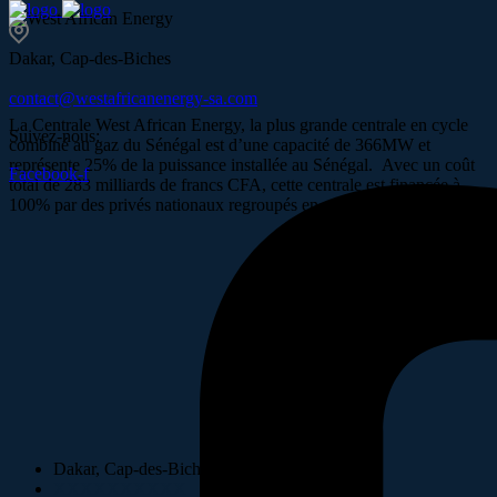
Dakar, Cap-des-Biches
contact@westafricanenergy-sa.com
La Centrale West African Energy, la plus grande centrale en cycle
Suivez-nous:
combiné au gaz du Sénégal est d’une capacité de 366MW et
représente 25% de la puissance installée au Sénégal. Avec un coût
Facebook-f
total de 283 milliards de francs CFA, cette centrale est financée à
100% par des privés nationaux regroupés en un consortium.
Dakar, Cap-des-Biches
XXXXXXXXXX