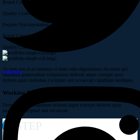
Brand Consistency
Quality Control System
Prepare Documentation
Brand Consistency
Quality Control System
At vero eos et accusamus et iusto odio dignissimos ducimus qui
Instagram
blanditiis praesentium voluptatum deleniti atque corrupti quos
dolores quas molestias excepturi sint occaecati cupiditate similique.
Working Process
Demoralized voluptatum deleniti atque corrupti dolores quas
molestias excepturi sint occaecati.
STEP
01