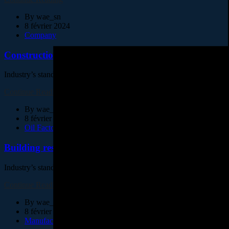
By
wae_sn
8 février 2024
Company
Construction of a new high tech plant in washingtons
Industry’s standard dummy text ever since the 1500s, when an unknown
Continue Reading
By
wae_sn
8 février 2024
Oil Factory
Building resilient supply chains for industries
Industry’s standard dummy text ever since the 1500s, when an unknown
Continue Reading
By
wae_sn
8 février 2024
Manufacture