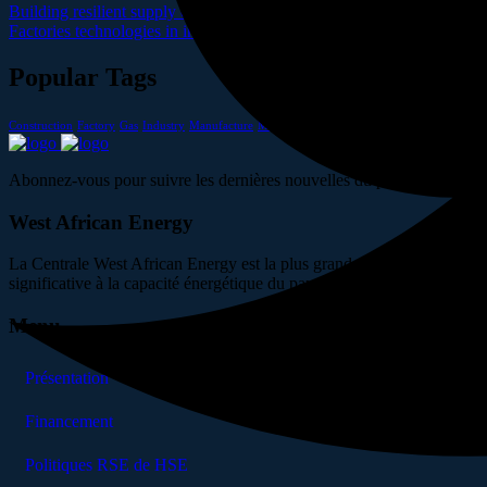
Building resilient supply chains for industries
By
wae_sn
8 février 20
Factories technologies in interactive and plants
By
wae_sn
8 février 
Popular Tags
Construction
Factory
Gas
Industry
Manufacture
Metallurgy
Oil
Robotic
Abonnez-vous pour suivre les dernières nouvelles du projet West Afr
West African Energy
La Centrale West African Energy est la plus grande centrale en cycle
significative à la capacité énergétique du pays.
Menu
Présentation
Financement
Politiques RSE de HSE