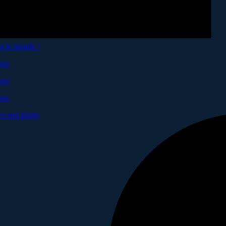
ut le monde !
ons
ons
ons
es and plants