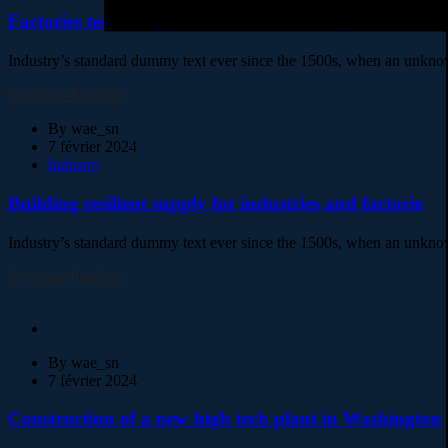
Factories technologies in interactive and plants
Industry’s standard dummy text ever since the 1500s, when an unknown
Continue Reading
By
wae_sn
7 février 2024
Industry
Building resilient supply for industries and factorie
Industry’s standard dummy text ever since the 1500s, when an unknown
Continue Reading
Manufacture
By
wae_sn
7 février 2024
Construction of a new high tech plant in Washington