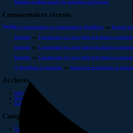
Building resilient supply for industries and factorie
Commentaires récents
Twitter
Un commentateur ou commentatrice WordPress
sur
Bonjour to
Industrie
sur
Construction of a new high tech plant in washingt
Industrie
sur
Construction of a new high tech plant in washingt
Industrie
sur
Construction of a new high tech plant in washingt
A WordPress Commenter
sur
Interactive technologies in factori
Archives
août 2024
février 2024
janvier 2024
Catégories
Company