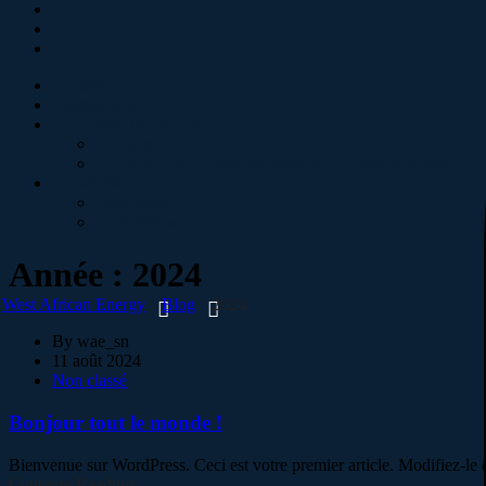
Accueil
Présentation
Politiques RSE & HSE
Politique RSE
Politique HSE (Hygiène, Sécurité et Environnement)
Actualités
Phototèque
Vidéothèque
Année :
2024
West African Energy
Blog
2024
By
wae_sn
11 août 2024
Non classé
Bonjour tout le monde !
Bienvenue sur WordPress. Ceci est votre premier article. Modifiez-le
Continue Reading