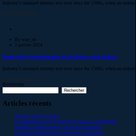
Industry’s standard dummy text ever since the 1500s, when an unknown
Continue Reading
Gas & Oil
By
wae_sn
3 janvier 2024
Interactive technologies in factories and plants
Industry’s standard dummy text ever since the 1500s, when an unknown
Continue Reading
Rechercher
Rechercher
Articles récents
Bonjour tout le monde !
Construction of a new high tech plant in washingtons
Building resilient supply chains for industries
Factories technologies in interactive and plants