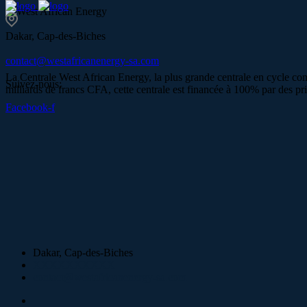
Dakar, Cap-des-Biches
contact@westafricanenergy-sa.com
La Centrale West African Energy, la plus grande centrale en cycle co
Suivez-nous:
milliards de francs CFA, cette centrale est financée à 100% par des p
Facebook-f
Dakar, Cap-des-Biches
XXXXXXXXXX
contact@westafricanenergy-sa.com