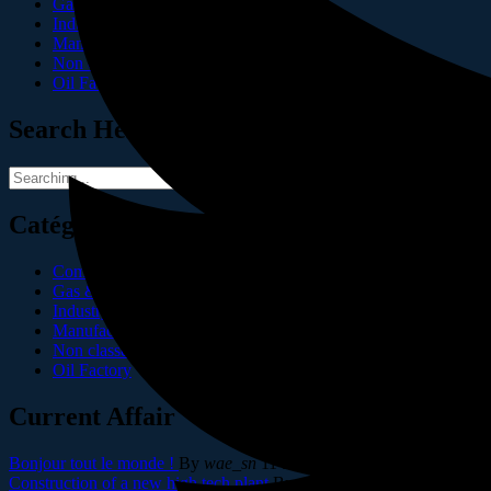
Gas & Oil
Industry
Manufacture
Non classé
Oil Factory
Search Here
Search
for:
Catégories
Company
Gas & Oil
Industry
Manufacture
Non classé
Oil Factory
Current Affair
Bonjour tout le monde !
By
wae_sn
11 août 2024
Construction of a new high tech plant
By
wae_sn
8 février 2024