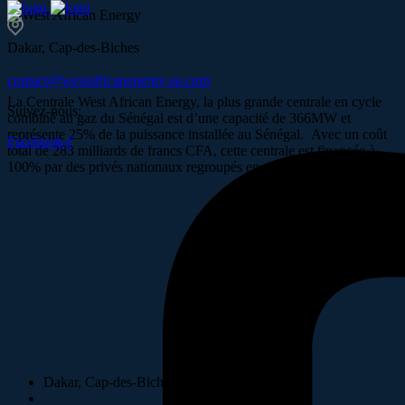
Dakar, Cap-des-Biches
contact@westafricanenergy-sa.com
La Centrale West African Energy, la plus grande centrale en cycle
Suivez-nous:
combiné au gaz du Sénégal est d’une capacité de 366MW et
représente 25% de la puissance installée au Sénégal. Avec un coût
Facebook-f
total de 283 milliards de francs CFA, cette centrale est financée à
100% par des privés nationaux regroupés en un consortium.
Dakar, Cap-des-Biches
XXXXXXXXXX