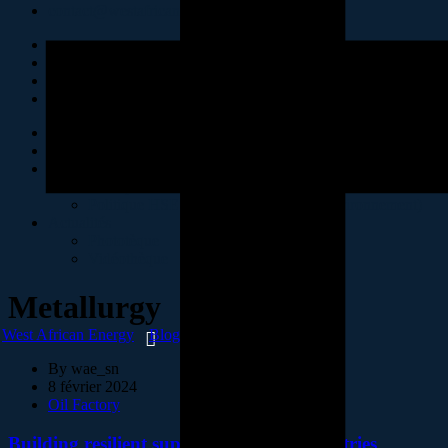
contact@westafricanenergy-sa.com
Accueil
Présentation
Politiques RSE & HSE
Politique RSE
Politique HSE (Hygiène, Sécurité et Environnement)
Actualités
Phototèque
Vidéothèque
Metallurgy
West African Energy
Blog
Metallurgy
By
wae_sn
8 février 2024
Oil Factory
Building resilient supply chains for industries