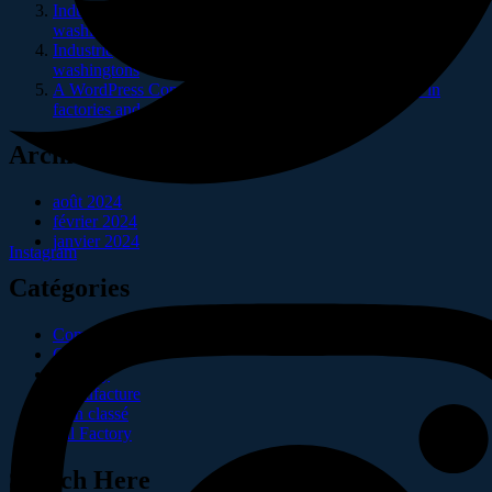
Industrie
sur
Construction of a new high tech plant in
washingtons
Industrie
sur
Construction of a new high tech plant in
washingtons
A WordPress Commenter
sur
Interactive technologies in
factories and plants
Archives
août 2024
février 2024
janvier 2024
Instagram
Catégories
Company
Gas & Oil
Industry
Manufacture
Non classé
Oil Factory
Search Here