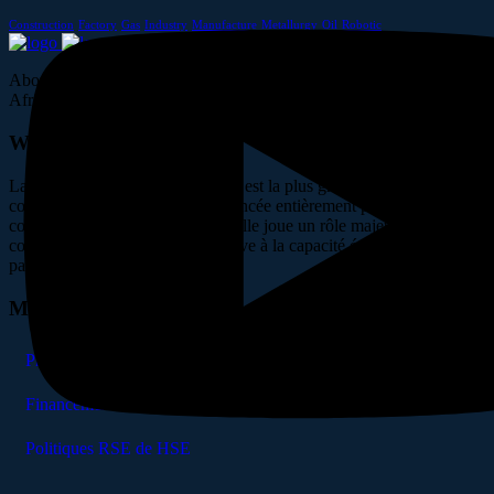
Construction
Factory
Gas
Industry
Manufacture
Metallurgy
Oil
Robotic
Abonnez-vous pour suivre les dernières nouvelles du projet West
African Energy. Restez informé des avancées clés
West African Energy
La Centrale West African Energy est la plus grande centrale en cycle
combiné au gaz du Sénégal. Financée entièrement par un
consortium de privés nationaux, elle joue un rôle majeur en
contribuant de manière significative à la capacité énergétique du
pays.
Menu
Présentation
Financement
Politiques RSE de HSE