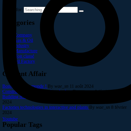
Search for:
Catégories
Company
Gas & Oil
Industry
Manufacture
Non classé
Oil Factory
Current Affair
Bonjour tout le monde !
By
wae_sn
11 août 2024
Construction of a new high tech plant
By
wae_sn
8 février 2024
Building resilient supply chains for industries
By
wae_sn
8 février
2024
Factories technologies in interactive and plants
By
wae_sn
8 février
2024
Youtube
Popular Tags