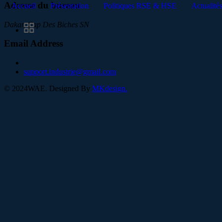
Adresse du bureau
Accueil
Présentation
Politiques RSE & HSE
Actualité
Dakar, Cap Des Biches SN
Email Address
support.industrie@gmail.com
©
2024
WAE. Designed By
MKdesign.