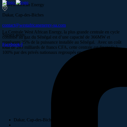
Dakar, Cap-des-Biches
contact@westafricanenergy-sa.com
La Centrale West African Energy, la plus grande centrale en cycle
Suivez-nous:
combiné au gaz du Sénégal est d’une capacité de 366MW et
représente 25% de la puissance installée au Sénégal. Avec un coût
Facebook-f
total de 283 milliards de francs CFA, cette centrale est financée à
100% par des privés nationaux regroupés en un consortium.
Dakar, Cap-des-Biches
XXXXXXXXXX