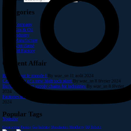
Catégories
Company
Gas & Oil
Industry
Manufacture
Non classé
Oil Factory
Current Affair
Bonjour tout le monde !
By
wae_sn
11 août 2024
Construction of a new high tech plant
By
wae_sn
8 février 2024
Building resilient supply chains for industries
By
wae_sn
8 février
2024
Factories technologies in interactive and plants
By
wae_sn
8 février
2024
Popular Tags
Youtube
Construction
Factory
Gas
Industry
Manufacture
Metallurgy
Oil
Robotic