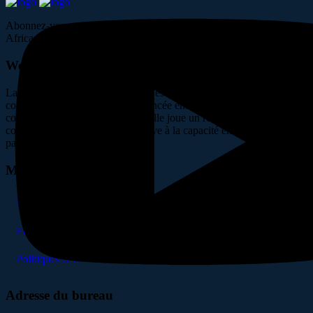
Abonnez-vous pour suivre les dernières nouvelles du projet West
African Energy. Restez informé des avancées clés
West African Energy
La Centrale West African Energy est la plus grande centrale en cycle
combiné au gaz du Sénégal. Financée entièrement par un
consortium de privés nationaux, elle joue un rôle majeur en
contribuant de manière significative à la capacité énergétique du
pays.
Menu
Présentation
Financement
Politiques RSE de HSE
Adresse du bureau