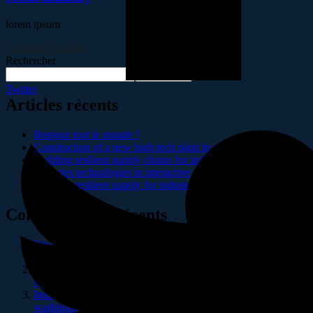
lorem ipsum
Continue Reading
Rechercher
Rechercher
Twitter
Articles récents
Bonjour tout le monde !
Construction of a new high tech plant in washingtons
Building resilient supply chains for industries
Factories technologies in interactive and plants
Building resilient supply for industries and factorie
Commentaires récents
Un commentateur ou commentatrice WordPress
sur
Bonjour
tout le monde !
Industrie
sur
Construction of a new high tech plant in
washingtons
Industrie
sur
Construction of a new high tech plant in
washingtons