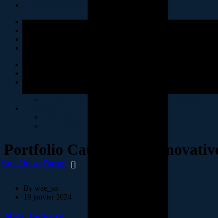
contact@westafricanenergy-sa.com
Accueil
Présentation
Politiques RSE & HSE
Politique RSE
Politique HSE (Hygiène, Sécurité et Environnement)
Actualités
Phototèque
Vidéothèque
Portfolio Categories :
Innovativ
West African Energy
Innovative
By
wae_sn
19 janvier 2024
Metal Industry