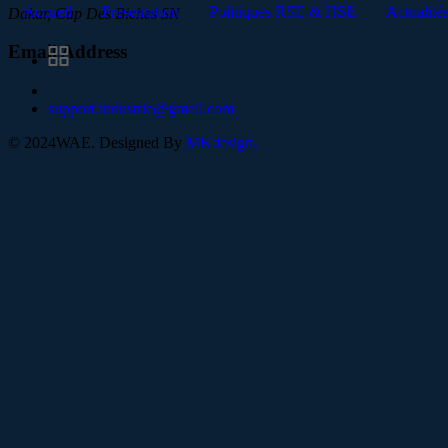
Accueil
Présentation
Politiques RSE & HSE
Actualité
Dakar, Cap Des Biches SN
Email Address
support.industrie@gmail.com
©
2024
WAE. Designed By
MKdesign.