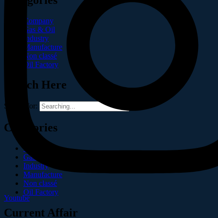
Company
Gas & Oil
Industry
Manufacture
Non classé
Oil Factory
Search Here
Search for:
Catégories
Company
Gas & Oil
Industry
Manufacture
Non classé
Oil Factory
Youtube
Current Affair