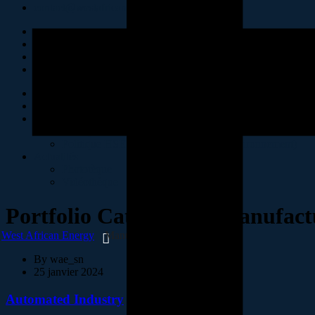
contact@westafricanenergy-sa.com
Accueil
Présentation
Politiques RSE & HSE
Politique RSE
Politique HSE (Hygiène, Sécurité et Environnement)
Actualités
Phototèque
Vidéothèque
Portfolio Categories :
Manufact
West African Energy
Manufacturing
By
wae_sn
25 janvier 2024
Automated Industry