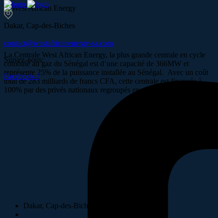
Dakar, Cap-des-Biches
contact@westafricanenergy-sa.com
La Centrale West African Energy, la plus grande centrale en cycle
Suivez-nous:
combiné au gaz du Sénégal est d’une capacité de 366MW et
représente 25% de la puissance installée au Sénégal. Avec un coût
Facebook-f
total de 283 milliards de francs CFA, cette centrale est financée à
100% par des privés nationaux regroupés en un consortium.
Dakar, Cap-des-Biches
XXXXXXXXXX