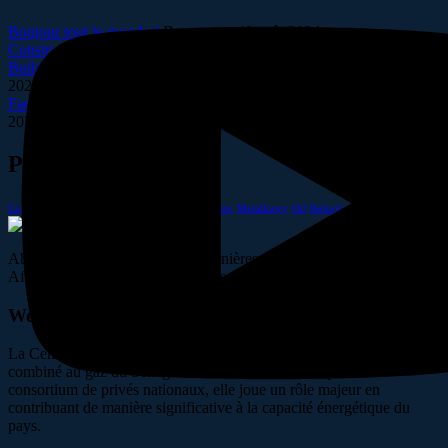
Bonjour tout le monde !
By
wae_sn
11 août 2024
Construction of a new high tech plant
By
wae_sn
8 février 2024
Building resilient supply chains for industries
By
wae_sn
8 février
2024
Factories technologies in interactive and plants
By
wae_sn
8 février
2024
Popular Tags
Construction
Factory
Gas
Industry
Manufacture
Metallurgy
Oil
Robotic
Abonnez-vous pour suivre les dernières nouvelles du projet West
African Energy. Restez informé des avancées clés
West African Energy
La Centrale West African Energy est la plus grande centrale en cycle
combiné au gaz du Sénégal. Financée entièrement par un
consortium de privés nationaux, elle joue un rôle majeur en
contribuant de manière significative à la capacité énergétique du
pays.