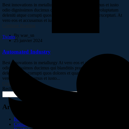
Best innovations in metallurgy At vero eos et accusamus et iusto
odio dignissimos ducimus qui blanditiis praesentium voluptatum
deleniti atque corrupti quos dolores et quas molestias excepturi. At
vero eos et accusamus et iusto...
Continue Reading
By
wae_sn
Twitter
25 janvier 2024
Automated Industry
Best innovations in metallurgy At vero eos et accusamus et iusto
odio dignissimos ducimus qui blanditiis praesentium voluptatum
deleniti atque corrupti quos dolores et quas molestias excepturi. At
vero eos et accusamus et iusto...
Continue Reading
Rechercher
Rechercher
Articles récents
Bonjour tout le monde !
Construction of a new high tech plant in washingtons