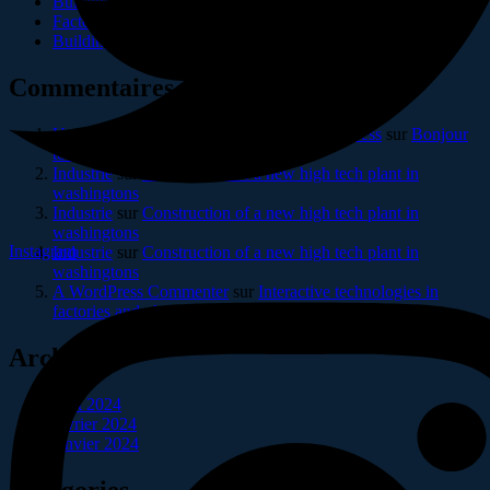
Building resilient supply chains for industries
Factories technologies in interactive and plants
Building resilient supply for industries and factorie
Commentaires récents
Un commentateur ou commentatrice WordPress
sur
Bonjour
tout le monde !
Industrie
sur
Construction of a new high tech plant in
washingtons
Industrie
sur
Construction of a new high tech plant in
washingtons
Instagram
Industrie
sur
Construction of a new high tech plant in
washingtons
A WordPress Commenter
sur
Interactive technologies in
factories and plants
Archives
août 2024
février 2024
janvier 2024
Catégories