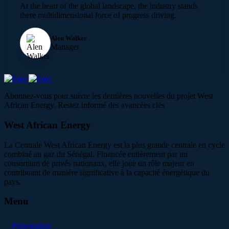
At the heart of the global landscape, the industry stands
there multidimensional force of progress driving.
Alen Walker
Manager
Abonnez-vous pour suivre les dernières nouvelles du projet West
African Energy. Restez informé des avancées clés
West African Energy
La Centrale West African Energy est la plus grande centrale en cycle
combiné au gaz du Sénégal. Financée entièrement par un
consortium de privés nationaux, elle joue un rôle majeur en
contribuant de manière significative à la capacité énergétique du
pays.
Menu
Présentation