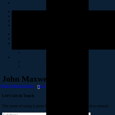
contact@westafricanenergy-sa.com
Accueil
Présentation
Politiques RSE & HSE
Politique RSE
Politique HSE (Hygiène, Sécurité et Environnement)
Actualités
Phototèque
Vidéothèque
John Maxwell
West African Energy
cat_home1
John Maxwell
Let’s Get in Touch
The point of using Lorem Ipsum is that it has more-or-less normal