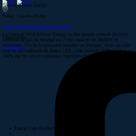
Dakar, Cap-des-Biches
contact@westafricanenergy-sa.com
La Centrale West African Energy, la plus grande centrale en cycle
Suivez-nous:
combiné au gaz du Sénégal est d’une capacité de 366MW et
représente 25% de la puissance installée au Sénégal. Avec un coût
Facebook-f
total de 283 milliards de francs CFA, cette centrale est financée à
100% par des privés nationaux regroupés en un consortium.
Dakar, Cap-des-Biches
XXXXXXXXXX