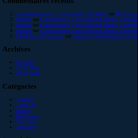
Commentaires récents
Un commentateur ou commentatrice WordPress
sur
Bonjour to
Industrie
sur
Construction of a new high tech plant in washingt
Industrie
sur
Construction of a new high tech plant in washingt
Industrie
sur
Construction of a new high tech plant in washingt
A WordPress Commenter
sur
Interactive technologies in factori
Archives
août 2024
février 2024
janvier 2024
Catégories
Company
Gas & Oil
Industry
Manufacture
Non classé
Oil Factory