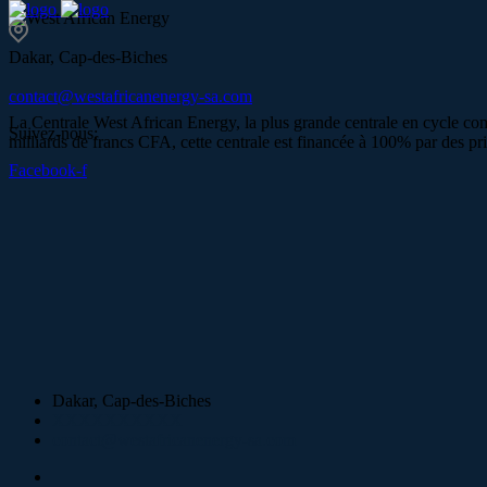
Dakar, Cap-des-Biches
contact@westafricanenergy-sa.com
La Centrale West African Energy, la plus grande centrale en cycle co
Suivez-nous:
milliards de francs CFA, cette centrale est financée à 100% par des p
Facebook-f
Dakar, Cap-des-Biches
XXXXXXXXXX
contact@westafricanenergy-sa.com