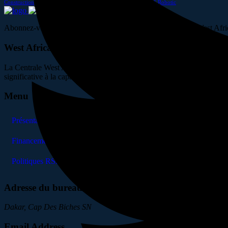
Construction
Factory
Gas
Industry
Manufacture
Metallurgy
Oil
Robotic
Abonnez-vous pour suivre les dernières nouvelles du projet West Afr
West African Energy
La Centrale West African Energy est la plus grande centrale en cycle
significative à la capacité énergétique du pays.
Menu
Présentation
Financement
Politiques RSE de HSE
Adresse du bureau
Dakar, Cap Des Biches SN
Email Address