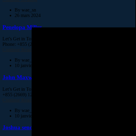
By
wae_sn
26 mars 2024
Penelopa Miller
Let’s Get in Touch The point of using Lorem Ipsum is that it has m
Phone: +855 (2669) 1234...
Continue Reading
By
wae_sn
10 janvier 2024
John Maxwell
Let’s Get in Touch The point of using Lorem Ipsum is that it has m
+855 (2669) 1234 Biography...
Continue Reading
By
wae_sn
10 janvier 2024
Joshua sendu