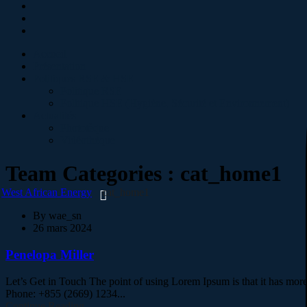
Accueil
Présentation
Politiques RSE & HSE
Politique RSE
Politique HSE (Hygiène, Sécurité et Environnement)
Actualités
Phototèque
Vidéothèque
Team Categories :
cat_home1
West African Energy
cat_home1
By
wae_sn
26 mars 2024
Penelopa Miller
Let’s Get in Touch The point of using Lorem Ipsum is that it has m
Phone: +855 (2669) 1234...
Continue Reading