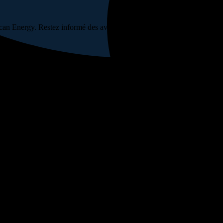
ican Energy. Restez informé des avancées clés
 combiné au gaz du Sénégal. Financée entièrement par un consortium de 