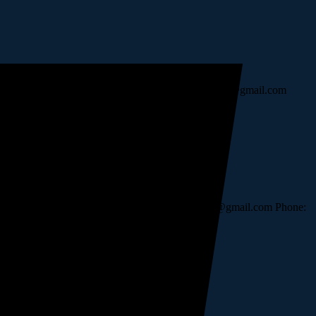
t: Engineer Experience: 10 Years Email: john.maxwell@gmail.com
Engineer Experience: 10 Years Email: john.maxwell@gmail.com Phone: