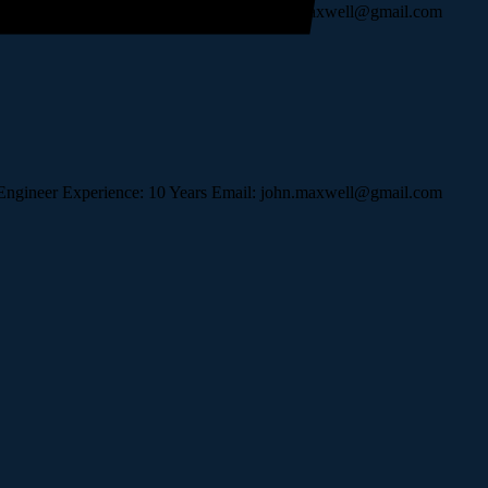
t: Engineer Experience: 10 Years Email: john.maxwell@gmail.com
t: Engineer Experience: 10 Years Email: john.maxwell@gmail.com