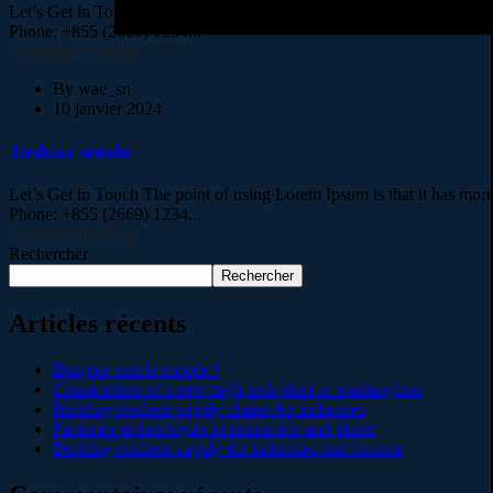
Let’s Get in Touch The point of using Lorem Ipsum is that it has m
Phone: +855 (2669) 1234...
Continue Reading
By
wae_sn
10 janvier 2024
Joshua sendu
Let’s Get in Touch The point of using Lorem Ipsum is that it has m
Phone: +855 (2669) 1234...
Continue Reading
Rechercher
Rechercher
Articles récents
Bonjour tout le monde !
Construction of a new high tech plant in washingtons
Building resilient supply chains for industries
Factories technologies in interactive and plants
Building resilient supply for industries and factorie